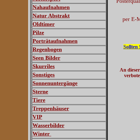
Posterqual
Nahaufnahmen
Natur Abstrakt
per E-M
Oldtimer
Pilze
Porträtaufnahmen
Sollten 
Regenbogen
Seen Bilder
Skurriles
An dieser
Sonstiges
verbote
Sonnenuntergänge
Sterne
Tiere
Treppenhäuser
VIP
Wasserbilder
Winter