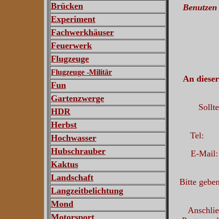
Brücken
Benutzen 
Experiment
Fachwerkhäuser
Feuerwerk
Flugzeuge
Flugzeuge -Militär
An dieser
Fun
Gartenzwerge
Sollt
HDR
Herbst
Tel:
Hochwasser
Hubschrauber
E-Mai
Kaktus
Landschaft
Bitte gebe
Langzeitbelichtung
Mond
Anschlie
Motorsport