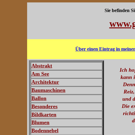
Sie befinden Sic
www.g
Über einen Eintrag in meine
Abstrakt
Ich ho
Am See
kann i
Architektur
Denn 
Baumaschinen
Reiz,
Ballon
und d
Die e
Besonderes
richt
Bildkarten
d
Blumen
Bodennebel