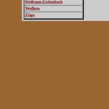
Wolframs-Eschenbach
Wolken
Züge