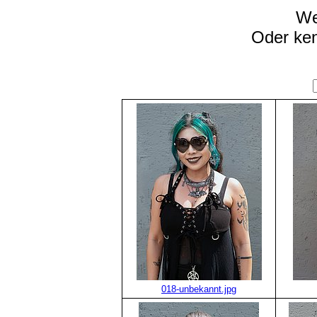
We
Oder ke
018-unbekannt.jpg